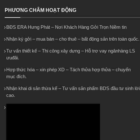
PHƯƠNG CHÂM HOẠT ĐỘNG
BĐS ERA Hưng Phát – Nơi Khách Hàng Gởi Trọn Niềm tin
Nhận ký gởi – mua bán – cho thuê – bất động sản trên toàn quốc.
Tư vấn thiết kế – Thi công xây dựng – Hỗ trợ vay ngânhàng LS
ưuđãi.
Hợp thức hóa – xin phép XD – Tách thửa hợp thửa – chuyển
mục đích.
Nhận khai di sản thừa kế – Tư vấn sản phẩm BDS đầu tư sinh lời
cao.