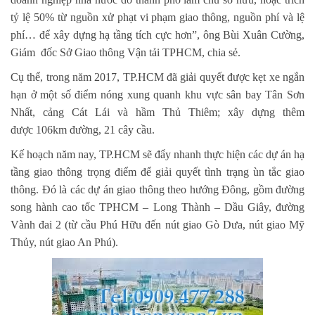
tỷ lệ 50% từ nguồn xử phạt vi phạm
giao thông, nguồn phí và lệ
phí… để xây dựng hạ tầng tích cực hơn”, ông Bùi Xuân Cường,
Giám
đốc Sở Giao thông Vận tải TPHCM, chia sẻ.
Cụ thể, trong năm 2017, TP.HCM đã giải quyết được kẹt xe ngắn
hạn ở một số điểm nóng xung
quanh khu vực sân bay Tân Sơn
Nhất, cảng Cát Lái và hầm Thủ Thiêm; xây dựng thêm
được
106km đường, 21 cây cầu.
Kế hoạch năm nay, TP.HCM sẽ đẩy nhanh thực hiện các dự án hạ
tầng giao thông trọng điểm để
giải quyết tình trạng ùn tắc giao
thông. Đó là các dự án giao thông theo hướng Đông, gồm đường
song hành cao tốc TPHCM – Long Thành – Dầu Giây, đường
Vành đai 2 (từ cầu Phú Hữu đến nút
giao Gò Dưa, nút giao Mỹ
Thủy, nút giao An Phú).