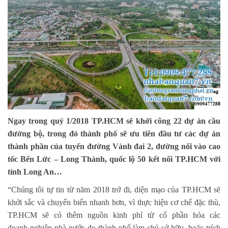
Ngay trong quý 1/2018 TP.HCM sẽ khởi công 22 dự án cầu
đường bộ, trong đó thành phố sẽ
ưu tiên đầu tư các dự án
thành phần của tuyến đường Vành đai 2, đường nối vào cao
tốc
Bến Lức – Long Thành, quốc lộ 50 kết nối TP.HCM với
tỉnh Long An…
“Chúng tôi tự tin từ năm 2018 trở đi, diện mạo của TP.HCM sẽ
khởi sắc và chuyển biến nhanh
hơn, vì thực hiện cơ chế đặc thù,
TP.HCM sẽ có thêm nguồn kinh phí từ cổ phần hóa các
doanh
nghiệp nhà nước do thành phố làm chủ sở hữu, hoặc trích