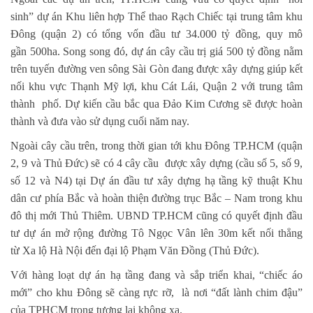
sinh” dự án Khu liên hợp Thể thao
Rạch Chiếc tại trung tâm khu
Đông (quận 2) có tổng vốn đầu tư 34.000 tỷ đồng, quy mô
gần
500ha. Song song đó, dự án cây cầu trị giá 500 tỷ đồng nằm
trên tuyến đường ven sông Sài Gòn
đang được xây dựng giúp kết
nối khu vực Thạnh Mỹ lợi, khu Cát Lái, Quận 2 với trung tâm
thành
phố. Dự kiến cầu bắc qua Đảo Kim Cương sẽ được hoàn
thành và đưa vào sử dụng cuối năm nay.
Ngoài cây cầu trên, trong thời gian tới khu Đông TP.HCM (quận
2, 9 và Thủ Đức) sẽ có 4 cây cầu
được xây dựng (cầu số 5, số 9,
số 12 và N4) tại Dự án đầu tư xây dựng hạ tầng kỹ thuật Khu
dân
cư phía Bắc và hoàn thiện đường trục Bắc – Nam trong khu
đô thị mới Thủ Thiêm. UBND
TP.HCM cũng có quyết định đầu
tư dự án mở rộng đường Tô Ngọc Vân lên 30m kết nối thẳng
từ
Xa lộ Hà Nội đến đại lộ Phạm Văn Đồng (Thủ Đức).
Với hàng loạt dự án hạ tầng đang và sắp triển khai, “chiếc áo
mới” cho khu Đông sẽ càng rực rỡ,
là nơi “đất lành chim đậu”
của TPHCM trong tương lai không xa.