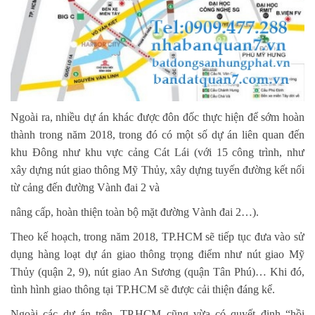
Ngoài ra, nhiều dự án khác được đôn đốc thực hiện để sớm hoàn
thành trong năm 2018, trong đó
có một số dự án liên quan đến
khu Đông như khu vực cảng Cát Lái (với 15 công trình, như
xây
dựng nút giao thông Mỹ Thủy, xây dựng tuyến đường kết nối
từ cảng đến đường Vành đai 2 và
nâng cấp, hoàn thiện toàn bộ mặt đường Vành đai 2…).
Theo kế hoạch, trong năm 2018, TP.HCM sẽ tiếp tục đưa vào sử
dụng hàng loạt dự án giao thông
trọng điểm như nút giao Mỹ
Thủy (quận 2, 9), nút giao An Sương (quận Tân Phú)… Khi đó,
tình
hình giao thông tại TP.HCM sẽ được cải thiện đáng kể.
Ngoài các dự án trên, TP.HCM cũng vừa có quyết định “hồi