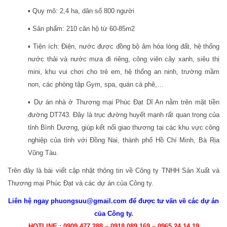
▪️ Quy mô: 2,4 ha, dân số 800 người
▪️ Sản phẩm: 210 căn hộ từ 60-85m2
▪️ Tiện ích: Điện, nước được đồng bộ âm hóa lòng đất, hệ thống
nước thải và nước mưa đi riêng, công viên cây xanh, siêu thị
mini, khu vui chơi cho trẻ em, hệ thống an ninh, trường mầm
non, các phòng tập Gym, spa, quán cà phê,…
▪️ Dự án nhà ở Thương mại Phúc Đạt Dĩ An nằm trên mặt tiền
đường DT743. Đây là trục đường huyết mạnh rất quan trọng của
tỉnh Bình Dương, giúp kết nối giao thương tại các khu vực công
nghiệp của tỉnh với Đồng Nai, thành phố Hồ Chí Minh, Bà Rịa
Vũng Tàu.
Trên đây là bài viết cập nhật thông tin về Công ty TNHH Sản Xuất và
Thương mại Phúc Đạt và các dự án của Công ty.
Liên hệ ngay phuongsuu@gmail.com để được tư vấn về các dự án
của Công ty.
HOTLINE : 0909.477.288 –
0918.089.169 – 0965.24.14.19