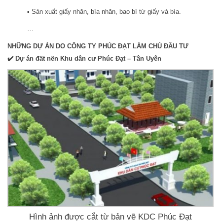
▪️ Sản xuất giấy nhăn, bìa nhăn, bao bì từ giấy và bìa.
…
NHỮNG DỰ ÁN DO CÔNG TY PHÚC ĐẠT LÀM CHỦ ĐẦU TƯ
✔️ Dự án đất nền Khu dân cư Phúc Đạt – Tân Uyên
Hình ảnh được cắt từ bản vẽ KDC Phúc Đạt