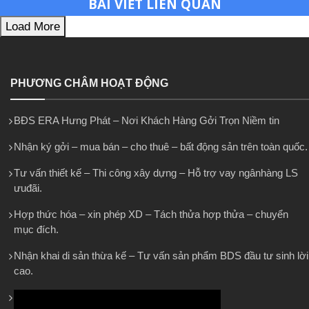
BÀI VIẾT LIÊN QUAN
Load More
PHƯƠNG CHÂM HOẠT ĐỘNG
BĐS ERA Hưng Phát – Nơi Khách Hàng Gởi Trọn Niềm tin
Nhận ký gởi – mua bán – cho thuê – bất động sản trên toàn quốc.
Tư vấn thiết kế – Thi công xây dựng – Hỗ trợ vay ngânhàng LS
ưuđãi.
Hợp thức hóa – xin phép XD – Tách thửa hợp thửa – chuyển
mục đích.
Nhận khai di sản thừa kế – Tư vấn sản phẩm BDS đầu tư sinh lời
cao.