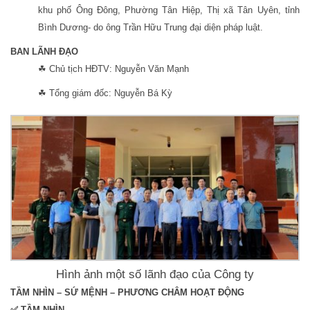
khu phố Ông Đông, Phường Tân Hiệp, Thị xã Tân Uyên, tỉnh
Bình Dương- do ông Trần Hữu Trung đại diện pháp luật.
BAN LÃNH ĐẠO
☘ Chủ tịch HĐTV: Nguyễn Văn Mạnh
☘ Tổng giám đốc: Nguyễn Bá Kỳ
Hình ảnh một số lãnh đạo của Công ty
TẦM NHÌN – SỨ MỆNH – PHƯƠNG CHÂM HOẠT ĐỘNG
✅ TẦM NHÌN