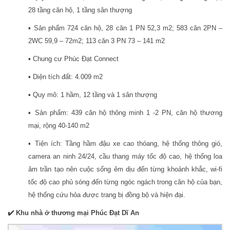
28 tầng căn hộ, 1 tầng sân thượng
▪️ Sản phẩm 724 căn hộ, 28 căn 1 PN 52,3 m2; 583 căn 2PN –
2WC 59,9 – 72m2; 113 căn 3 PN 73 – 141 m2
▪️ Chung cư Phúc Đạt Connect
▪️ Diện tích đất: 4.009 m2
▪️ Quy mô: 1 hầm, 12 tầng và 1 sân thượng
▪️ Sản phẩm: 439 căn hộ thông minh 1 -2 PN, căn hộ thương
mại, rộng 40-140 m2
▪️ Tiện ích: Tầng hầm đậu xe cao thóang, hệ thống thông gió,
camera an ninh 24/24, cầu thang máy tốc độ cao, hệ thống loa
âm trần tạo nên cuộc sống êm dịu đến từng khoảnh khắc, wi-fi
tốc độ cao phủ sóng đến từng ngóc ngách trong căn hộ của bạn,
hệ thống cứu hỏa được trang bị đồng bộ và hiện đại.
✔️ Khu nhà ở thương mại Phúc Đạt Dĩ An