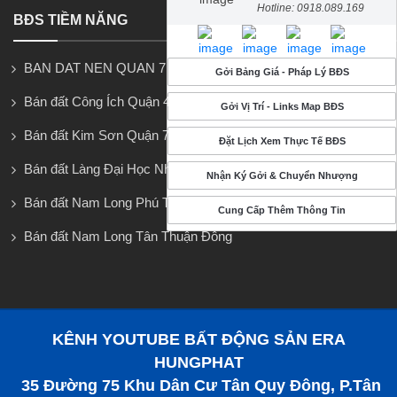
Hotline: 0918.089.169
BĐS TIỀM NĂNG
BAN DAT NEN QUAN 7
Gởi Bảng Giá - Pháp Lý BĐS
Bán đất Công Ích Quận 4
Gởi Vị Trí - Links Map BĐS
Bán đất Kim Sơn Quận 7
Đặt Lịch Xem Thực Tế BĐS
Bán đất Làng Đại Học Nhà Bè
Nhận Ký Gởi & Chuyển Nhượng
Bán đất Nam Long Phú Thuận
Cung Cấp Thêm Thông Tin
Bán đất Nam Long Tân Thuận Đông
KÊNH YOUTUBE BẤT ĐỘNG SẢN ERA
HUNGPHAT
35 Đường 75 Khu Dân Cư Tân Quy Đông, P.Tân