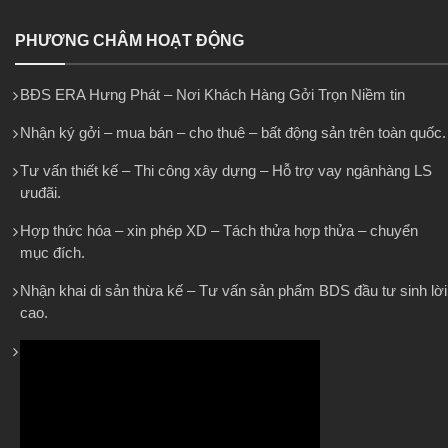
PHƯƠNG CHÂM HOẠT ĐỘNG
BĐS ERA Hưng Phát – Nơi Khách Hàng Gởi Trọn Niềm tin
Nhận ký gởi – mua bán – cho thuê – bất động sản trên toàn quốc.
Tư vấn thiết kế – Thi công xây dựng – Hỗ trợ vay ngânhàng LS
ưuđãi.
Hợp thức hóa – xin phép XD – Tách thửa hợp thửa – chuyển
mục đích.
Nhận khai di sản thừa kế – Tư vấn sản phẩm BDS đầu tư sinh lời
cao.