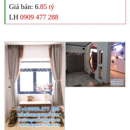
Giá bán: 6
.85 tỷ
LH
0909 477 288