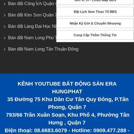
Gởi Vị Trí - Links Map BĐS
Bán đất Công Ích Quận 4
Đặt Lịch Xem Thực Tế BĐS
Bán đất Kim Sơn Quận 7
Nhận Ký Gởi & Chuyển Nhượng
Bán đất Làng Đại Học Nhà Bè
Cung Cấp Thêm Thông Tin
Bán đất Nam Long Phú Thuận
Bán đất Nam Long Tân Thuận Đông
KÊNH YOUTUBE BẤT ĐỘNG SẢN ERA
HUNGPHAT
35 Đường 75 Khu Dân Cư Tân Quy Đông, P.Tân
Phong, Quận 7
793/66 Trần Xuân Soạn, Khu Phố 4, Phường Tân
Hưng , Quận 7
Điện thoại: 08.6683.6079 - Hotline: 0909.477.288 -