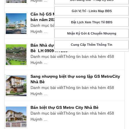
Huỳnh …
Gởi Vị Trí - Links Map BĐS
Căn hộ GS Metrocity Nhà Bè – Cập nhật giá
bán năm 2025
Đặt Lịch Xem Thực Tế BĐS
Danh mục bài viếtThông tin bán nhà hẻm 458
Huỳnh …
Nhận Ký Gởi & Chuyển Nhượng
Bán Nhà dự án GS Metrocity – Zeitgeist Nhà
Cung Cấp Thêm Thông Tin
Bè LH 0909477288
Danh mục bài viếtThông tin bán nhà hẻm 458
Huỳnh …
Sang nhượng biệt thự song lập GS MetroCity
Nhà Bè
Danh mục bài viếtThông tin bán nhà hẻm 458
Huỳnh …
Bán biệt thự GS Metro City Nhà Bè
Danh mục bài viếtThông tin bán nhà hẻm 458
Huỳnh …