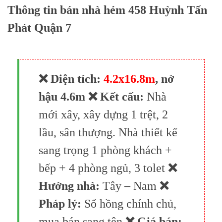
Thông tin bán nhà hẻm 458 Huỳnh Tấn
Phát Quận 7
❌ Diện tích:
4.2x16.8m
, nở
hậu 4.6m
❌ Kết cấu:
Nhà
mới xây, xây dựng 1 trệt, 2
lầu, sân thượng. Nhà thiết kế
sang trọng 1 phòng khách +
bếp + 4 phòng ngủ, 3 tolet
❌
Hướng nhà:
Tây – Nam
❌
Pháp lý:
Sổ hồng chính chủ,
mua bán sang tên
❌ Giá bán: