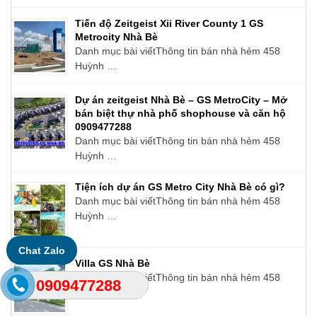
Tiến độ Zeitgeist Xii River County 1 GS
Metrocity Nhà Bè
Danh mục bài viếtThông tin bán nhà hẻm 458
Huỳnh …
Dự án zeitgeist Nhà Bè – GS MetroCity – Mở
bán biệt thự nhà phố shophouse và căn hộ
0909477288
Danh mục bài viếtThông tin bán nhà hẻm 458
Huỳnh …
Tiện ích dự án GS Metro City Nhà Bè có gì?
Danh mục bài viếtThông tin bán nhà hẻm 458
Huỳnh …
Chat Zalo
Villa GS Nhà Bè
Danh mục bài viếtThông tin bán nhà hẻm 458
0909477288
Huỳnh …