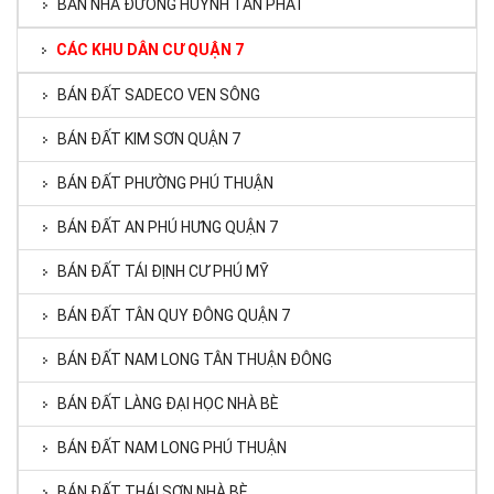
BÁN NHÀ ĐƯỜNG HUỲNH TẤN PHÁT
CÁC KHU DÂN CƯ QUẬN 7
BÁN ĐẤT SADECO VEN SÔNG
BÁN ĐẤT KIM SƠN QUẬN 7
BÁN ĐẤT PHƯỜNG PHÚ THUẬN
BÁN ĐẤT AN PHÚ HƯNG QUẬN 7
BÁN ĐẤT TÁI ĐỊNH CƯ PHÚ MỸ
BÁN ĐẤT TÂN QUY ĐÔNG QUẬN 7
BÁN ĐẤT NAM LONG TÂN THUẬN ĐÔNG
BÁN ĐẤT LÀNG ĐẠI HỌC NHÀ BÈ
BÁN ĐẤT NAM LONG PHÚ THUẬN
BÁN ĐẤT THÁI SƠN NHÀ BÈ