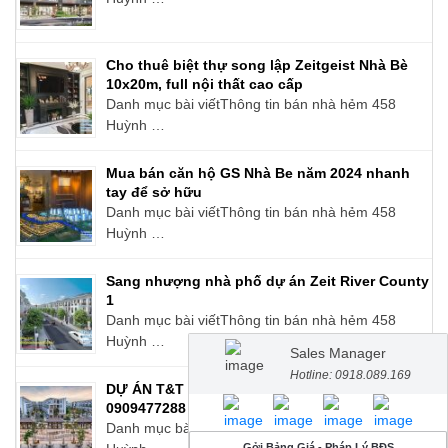
Cho thuê biệt thự song lập Zeitgeist Nhà Bè
10x20m, full nội thất cao cấp
Danh mục bài viếtThông tin bán nhà hẻm 458
Huỳnh …
Mua bán căn hộ GS Nhà Be năm 2024 nhanh
tay để sở hữu
Danh mục bài viếtThông tin bán nhà hẻm 458
Huỳnh …
Sang nhượng nhà phố dự án Zeit River County
1
Danh mục bài viếtThông tin bán nhà hẻm 458
Huỳnh …
Sales Manager
Hotline: 0918.089.169
DỰ ÁN T&T THÁI SƠN LONG HẬU 15 TR/M2 LH
0909477288 SỔ HỒNG RIÊNG
Danh mục bài viếtThông tin bán nhà hẻm 458
Gởi Bảng Giá - Pháp Lý BĐS