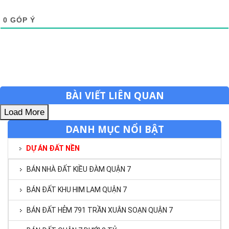
0
GÓP Ý
BÀI VIẾT LIÊN QUAN
Load More
DANH MỤC NỔI BẬT
DỰ ÁN ĐẤT NỀN
BÁN NHÀ ĐẤT KIỀU ĐÀM QUẬN 7
BÁN ĐẤT KHU HIM LAM QUẬN 7
BÁN ĐẤT HẺM 791 TRẦN XUÂN SOẠN QUẬN 7