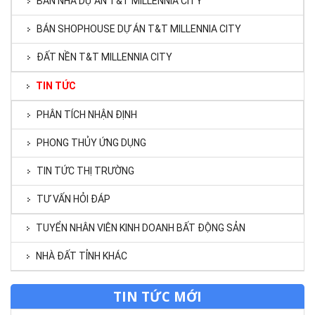
BÁN NHÀ DỰ ÁN T&T MILLENNIA CITY
BÁN SHOPHOUSE DỰ ÁN T&T MILLENNIA CITY
ĐẤT NỀN T&T MILLENNIA CITY
TIN TỨC
PHÂN TÍCH NHẬN ĐỊNH
PHONG THỦY ỨNG DỤNG
TIN TỨC THỊ TRƯỜNG
TƯ VẤN HỎI ĐÁP
TUYỂN NHÂN VIÊN KINH DOANH BẤT ĐỘNG SẢN
NHÀ ĐẤT TỈNH KHÁC
TIN TỨC MỚI