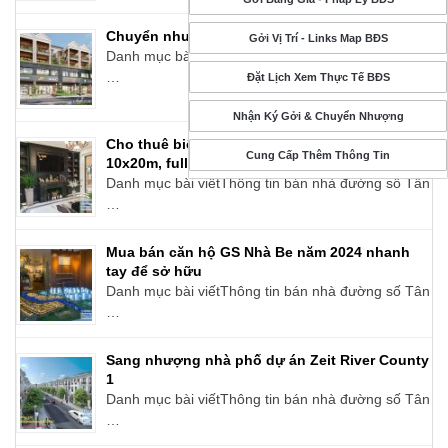
Chuyển nhượng dự án Zeitgeist Nhà Bè
Gởi Vị Trí - Links Map BĐS
Danh mục bài viếtThông tin bán nhà đường số Tân
…
Đặt Lịch Xem Thực Tế BĐS
Nhận Ký Gởi & Chuyển Nhượng
Cho thuê biệt thự song lập Zeitgeist Nhà Bè
Cung Cấp Thêm Thông Tin
10x20m, full nội thất cao cấp
Danh mục bài viếtThông tin bán nhà đường số Tân
…
Mua bán căn hộ GS Nhà Be năm 2024 nhanh
tay để sở hữu
Danh mục bài viếtThông tin bán nhà đường số Tân
…
Sang nhượng nhà phố dự án Zeit River County
1
Danh mục bài viếtThông tin bán nhà đường số Tân
…