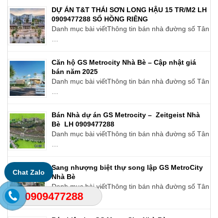
DỰ ÁN T&T THÁI SƠN LONG HẬU 15 TR/M2 LH
0909477288 SỔ HỒNG RIÊNG
Danh mục bài viếtThông tin bán nhà đường số Tân
…
Căn hộ GS Metrocity Nhà Bè – Cập nhật giá
bán năm 2025
Danh mục bài viếtThông tin bán nhà đường số Tân
…
Bán Nhà dự án GS Metrocity – Zeitgeist Nhà
Bè LH 0909477288
Danh mục bài viếtThông tin bán nhà đường số Tân
…
Sang nhượng biệt thự song lập GS MetroCity
Chat Zalo
Nhà Bè
Danh mục bài viếtThông tin bán nhà đường số Tân
0909477288
…