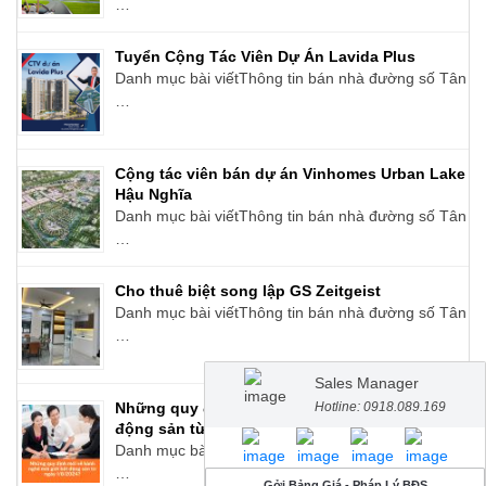
…
Tuyển Cộng Tác Viên Dự Án Lavida Plus
Danh mục bài viếtThông tin bán nhà đường số Tân
…
Cộng tác viên bán dự án Vinhomes Urban Lake
Hậu Nghĩa
Danh mục bài viếtThông tin bán nhà đường số Tân
…
Cho thuê biệt song lập GS Zeitgeist
Danh mục bài viếtThông tin bán nhà đường số Tân
…
Sales Manager
Những quy định mới về hành nghề môi giới bất
Hotline: 0918.089.169
động sản từ ngày 1/8/2024?
Danh mục bài viếtThông tin bán nhà đường số Tân
…
Gởi Bảng Giá - Pháp Lý BĐS