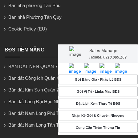
Bán nhà phường Tân Phú
Bán nhà Phường Tân Quy
Cookie Policy (EU)
BĐS TIỀM NĂNG
Sales Manager
Hotline: 0918.089.169
BAN DAT NEN QUAN 7
Bán đất Công Ích Quận 4
Gởi Bảng Giá - Pháp Lý BĐS
Bán đất Kim Sơn Quận 7
Gởi Vị Trí - Links Map BĐS
Bán đất Làng Đại Học Nhà Bè
Đặt Lịch Xem Thực Tế BĐS
Bán đất Nam Long Phú Thuận
Nhận Ký Gởi & Chuyển Nhượng
Bán đất Nam Long Tân Thuận Đông
Cung Cấp Thêm Thông Tin