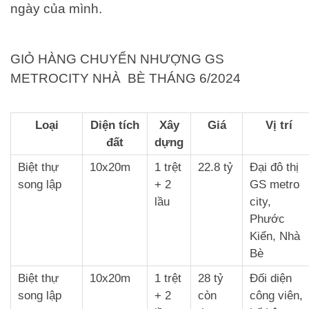
ngày của mình.
GIỎ HÀNG CHUYỂN NHƯỢNG GS
METROCITY NHÀ BÈ THÁNG 6/2024
Loại
Diện tích
Xây
Giá
Vị trí
đất
dựng
Biệt thự
10x20m
1 trệt
22.8 tỷ
Đại đô thị
song lập
+ 2
GS metro
lầu
city,
Phước
Kiển, Nhà
Bè
Biệt thự
10x20m
1 trệt
28 tỷ
Đối diện
song lập
+ 2
còn
công viên,