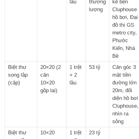
lầu
thương
kế bên
lượng
Cluphouse
hồ bơi, Đại
đô thị GS
metro city,
Phước
Kiển, Nhà
Bè
Biệt thự
20×20 (2
1 trệt
53 tỷ
Căn góc 3
song lập
căn
+ 2
mặt tiền
(cặp)
10×20
lầu
đường lớn
gộp lại)
20m, đối
diện hồ bơi
Cluphouse,
nhìn ra
sông
Biệt thự
10×20
1 trệt
23 tỷ