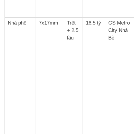
Nhà phố
7x17mm
Trệt
16.5 tỷ
GS Metro
+ 2.5
City Nhà
lầu
Bè