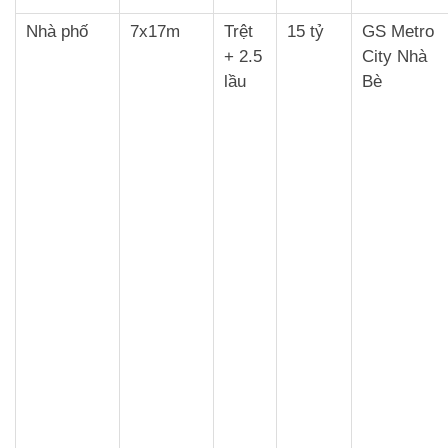
Nhà phố
7x17m
Trệt
15 tỷ
GS Metro
+ 2.5
City Nhà
lầu
Bè