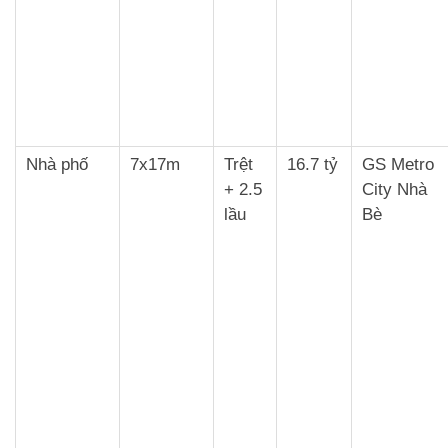
Nhà phố
7x17m
Trệt
16.7 tỷ
GS Metro
+ 2.5
City Nhà
lầu
Bè