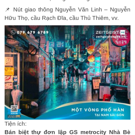
📌 Nút giao thông Nguyễn Văn Linh – Nguyễn
Hữu Thọ, cầu Rạch Đĩa, cầu Thủ Thiêm, vv.
Tiện ích:
Bán biệt thự đơn lập GS metrocity Nhà Bè