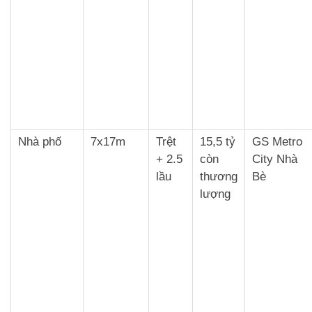
Nhà phố
7x17m
Trệt
15,5 tỷ
GS Metro
+ 2.5
còn
City Nhà
lầu
thương
Bè
lượng