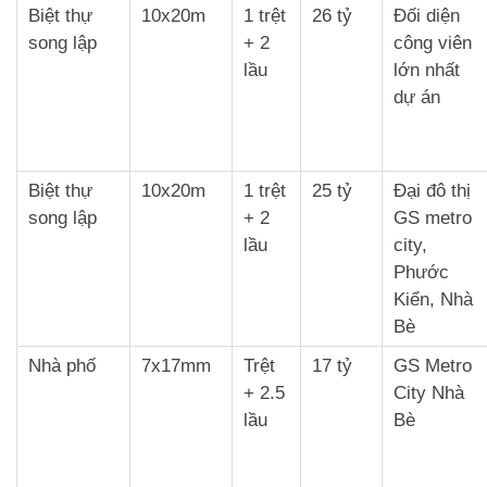
Biệt thự
10x20m
1 trệt
26 tỷ
Đối diện
song lập
+ 2
công viên
lầu
lớn nhất
dự án
Biệt thự
10x20m
1 trệt
25 tỷ
Đại đô thị
song lập
+ 2
GS metro
lầu
city,
Phước
Kiển, Nhà
Bè
Nhà phố
7x17mm
Trệt
17 tỷ
GS Metro
+ 2.5
City Nhà
lầu
Bè