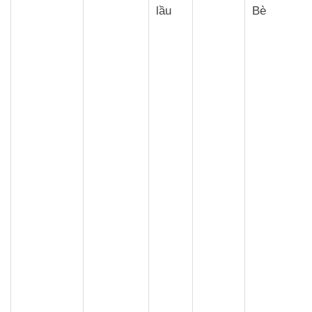
lầu
Bè