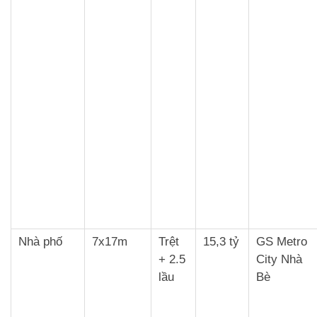
Nhà phố
7x17m
Trệt
15,3 tỷ
GS Metro
+ 2.5
City Nhà
lầu
Bè