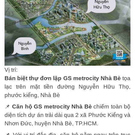
Vị trí:
Bán biệt thự đơn lập GS metrocity Nhà Bè
tọa
lạc trên mặt tiền đường Nguyễn Hữu Thọ,
phước kiểng, Nhà Bè
📌
Căn hộ GS metrocity Nhà Bè
chiếm toàn bộ
diện tích dự án trải dài qua 2 xã Phước Kiểng và
Nhơn Đức, huyện Nhà Bè, TP.HCM.
📌 Với vị trí đắc địa, căn hộ nằm ngay trên trục